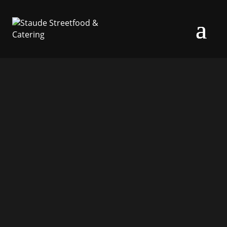
FOODTRUCK
CATERING FÜR
HOCHZEITEN,
FIRMENFEIERN
UND ANDERE
EVENTS
Erleben Sie außergewöhnliches Catering mit einem
modernen Foodtruck direkt vor Ort. Unser Angebot
verbindet Flexibilität, Frische und die Einzigartigkeit