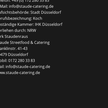
lefon: +49 (0) 172 280 33 83
Mail: info@staude-catering.de
fsichtsbehörde: Stadt Düsseldorf
erufsbezeichnung: Koch
uständige Kammer: IHK Düsseldorf
erliehen durch: NRW
irk Staudenraus
aude Streetfood & Catering
anklinstr. 41-43
0479 Düsseldorf
bil: 0172 280 33 83
il: info@staude-catering.de
ww.staude-catering.de