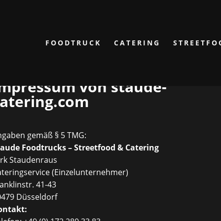
FOODTRUCK
CATERING
STREETFO
Impressum von staude-
catering.com
ngaben gemäß § 5 TMG:
taude Foodtrucks – Streetfood & Catering
irk Staudenraus
teringservice (Einzelunternehmer)
anklinstr. 41-43
0479 Düsseldorf
ontakt: