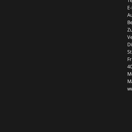
Te
E-
Au
B
Z
V
D
St
Fr
4
Mo
Ma
w