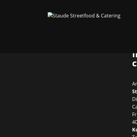
A
S
D
Ca
Fr
4
K